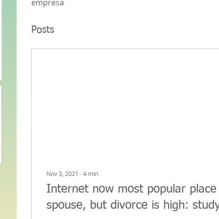
empresa
Posts
Nov 3, 2021
∙
4
min
Internet now most popular place
spouse, but divorce is high: stud