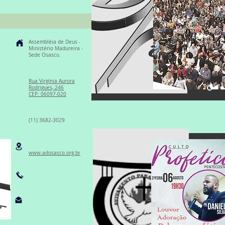
Assembléia de Deus -
Ministério Madureira -
Sede Osasco.
Rua Virgínia Aurora
Rodrigues, 246
CEP: 06097-020
(11) 3682-3029
www.adosasco.org.br