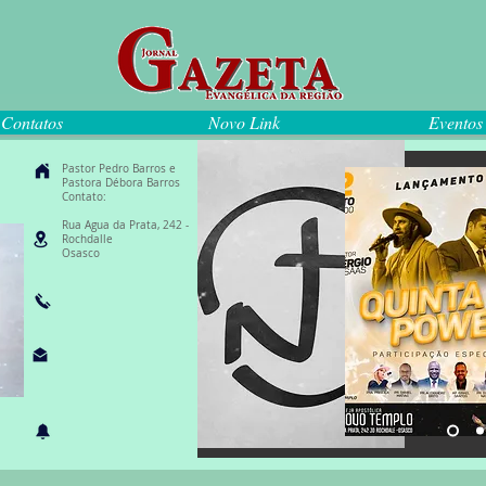
Contatos
Novo Link
Eventos
Pastor Pedro Barros e
Pastora Débora Barros
Contato:
Rua Agua da Prata, 242 -
Rochdalle
Osasco