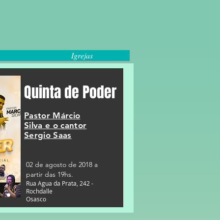
Igrejas
Quinta de Poder
Pastor Márcio
Silva e o cantor
Sergio Saas
02 de agosto de 2018 a
partir das 19hs.
Rua Agua da Prata, 242 -
Rochdalle
Osasco