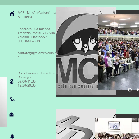
MCB - Missão Carismática
Brasileira
Endereço:Rua Iolanda
Tredezini Mossi, 21 - Vila
Yolanda, Osasco-SP
(11) 3681-7219
contato@igrejamcb.com.b
r
Dia e horários dos cultos:
Domingo
09:00/11:30
18:30/20:30