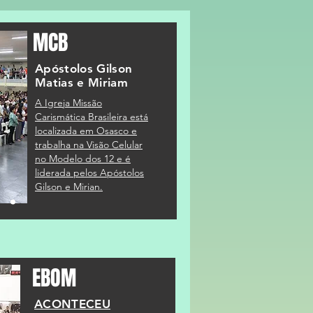
MCB
Apóstolos Gilson
Matias e Miriam
A Igreja Missão
Carismática Brasileira está
localizada em Osasco e
trabalha na Visão Celular
no Modelo dos 12 e é
liderada pelos Apóstolos
Gilson e Mirian.
EBOM
ACONTECEU