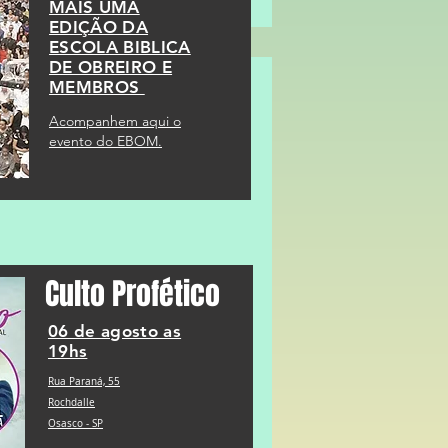
MAIS UMA
EDIÇÃO DA
ESCOLA BIBLICA
DE OBREIRO E
MEMBROS
Acompanhem aqui o
evento do EBOM.
Culto Profético
06 de agosto as
19hs
Rua Paraná, 55
Rochdalle
Osasco - SP