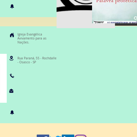
Igreja Evangélica
Avivamento para as
Nações.
Rua Paraná, 55 - Rochdalle
- Osasco - SP