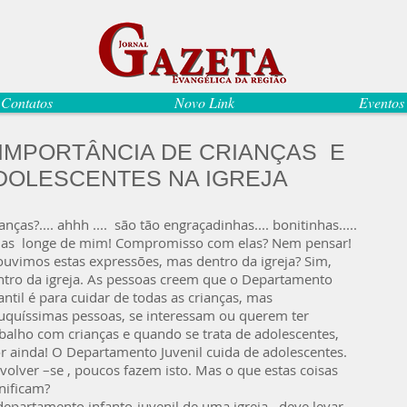
Contatos
Novo Link
Eventos
 IMPORTÂNCIA DE CRIANÇAS E
DOLESCENTES NA IGREJA
anças?.... ahhh .... são tão engraçadinhas.... bonitinhas.....
mas longe de mim! Compromisso com elas? Nem pensar!
 ouvimos estas expressões, mas dentro da igreja? Sim,
ntro da igreja. As pessoas creem que o Departamento
antil é para cuidar de todas as crianças, mas
uquíssimas pessoas, se interessam ou querem ter
abalho com crianças e quando se trata de adolescentes,
or ainda! O Departamento Juvenil cuida de adolescentes.
volver –se , poucos fazem isto. Mas o que estas coisas
nificam?
epartamento infanto-juvenil de uma igreja , deve levar