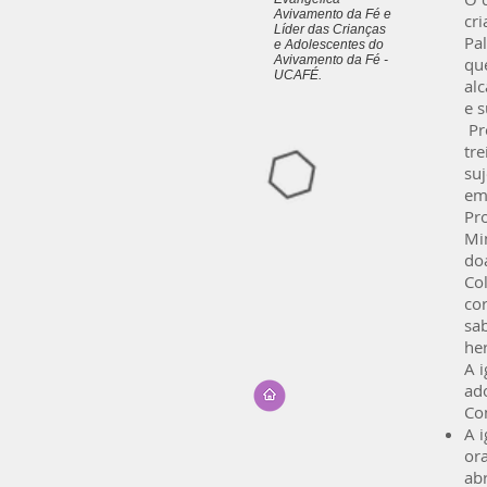
Avivamento da Fé e
cri
Líder das Crianças
Pa
e Adolescentes do
Avivamento da Fé -
que
UCAFÉ.
al
e 
Pr
tr
suj
em
Pr
Mi
do
Co
co
sa
her
A i
ado
Co
A i
ora
abr