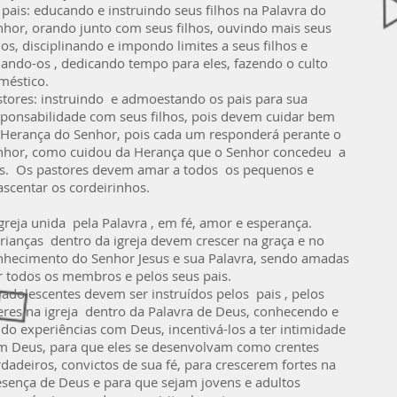
pais: educando e instruindo seus filhos na Palavra do
nhor, orando junto com seus filhos, ouvindo mais seus
hos, disciplinando e impondo limites a seus filhos e
ando-os , dedicando tempo para eles, fazendo o culto
méstico.
stores: instruindo e admoestando os pais para sua
sponsabilidade com seus filhos, pois devem cuidar bem
 Herança do Senhor, pois cada um responderá perante o
nhor, como cuidou da Herança que o Senhor concedeu a
es. Os pastores devem amar a todos os pequenos e
ascentar os cordeirinhos.
greja unida pela Palavra , em fé, amor e esperança.
crianças dentro da igreja devem crescer na graça e no
nhecimento do Senhor Jesus e sua Palavra, sendo amadas
r todos os membros e pelos seus pais.
 adolescentes devem ser instruídos pelos pais , pelos
deres na igreja dentro da Palavra de Deus, conhecendo e
do experiências com Deus, incentivá-los a ter intimidade
m Deus, para que eles se desenvolvam como crentes
dadeiros, convictos de sua fé, para crescerem fortes na
esença de Deus e para que sejam jovens e adultos