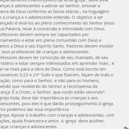
anças e adolescentes a adorar ao Senhor, ensinar a
lavra de Deus conforme as faixas etárias , na linguagem
 a criança e o adolescente entende. O objetivo a ser
cançado é levá-los ao pleno conhecimento do Senhor Jesus
sua Palavra, levar à conversão e intimidade com Deus.
ofessores devem sempre ser capacitados por
einamentos e estar em plena comunhão com Deus e
eitos a Deus e seu Espírito Santo. Pastores devem investir
 seus professores de crianças e adolescentes.
ofessores devem ter convicção de seu chamado, de seu
nistério e estar sempre interessados em aprender mais , e
ar-se mais para a obra de Deus. Como está escrito em
lossences 3:23 e 24“ Tudo o que fizerem, façam de todo o
ração, como para o Senhor, e não para os homens,
bendo que receberão do Senhor a recompensa da
ança. É a Cristo, o Senhor, que vocês estão servindo”.
greja toda, deve dar importância às crianças e aos
lescentes, pois eles é que darão prosseguimento à igreja.
mo podemos dar essa importância:
greja: Apoiar o trabalho com crianças e adolescentes, com
ções, ajuda financeira e amor. A igreja deve acolher,
açar crianças e adolescentes.