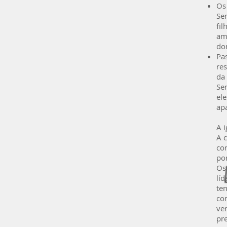
Os 
Se
fil
am
do
Pa
re
da
Se
el
ap
A i
A 
co
po
Os
lí
ten
co
ver
pr