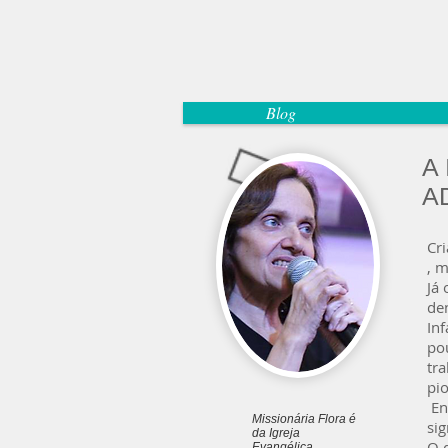
Blog
A
A
Cri
, 
Já
de
Inf
po
tr
pi
En
Missionária Flora é
sig
da Igreja
O d
Evangélica